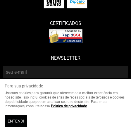
CERTIFICADOS
NEWSLETTER
Para sua privacidade
CADASTRAR
Usamos cookies para garantir que oferecemos a melhor experiência em
nosso site. Isso inclui cookies de sites de redes sociais de terceiros e cookies
de publicidade que podem analisar seu uso deste site. Para mais
CNPJ: 21547790857
informações, consulte nossa
Política de privacidade
.
ENTENDI
LOJA VIRTUAL CRIADA POR