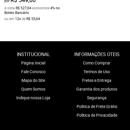
por
à vista
R$ 527,04
economize
4%
no
Boleto Bancário
ou em
12x
de
R$ 55,64
INSTITUCIONAL
INFORMAÇÕES ÚTEIS
Página Inicial
Como Comprar
Fale Conosco
Termos de Uso
Mapa do Site
Fretes e Entrega
Quem Somos
Garantia dos produtos
Indique nossa Loja
Segurança
Politica de Frete Grátis
Política de Privacidade