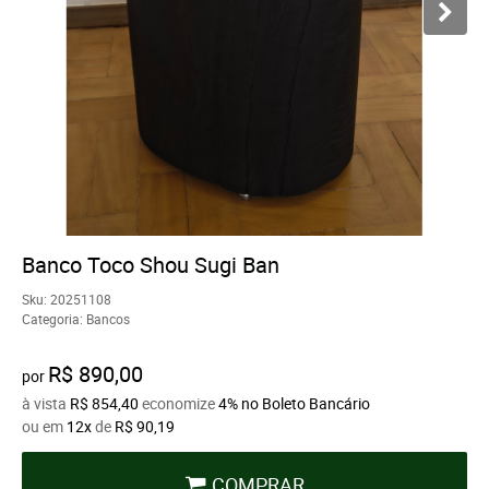
Banco Toco Shou Sugi Ban
Sku:
20251108
Categoria:
Bancos
R$ 890,00
por
à vista
R$ 854,40
economize
4%
no Boleto Bancário
ou em
12x
de
R$ 90,19
COMPRAR